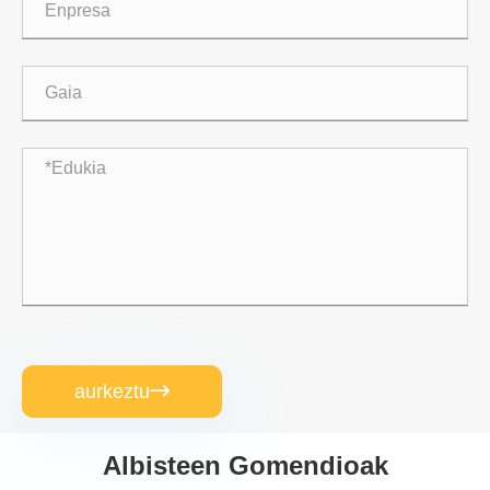
aurkeztu

Albisteen Gomendioak