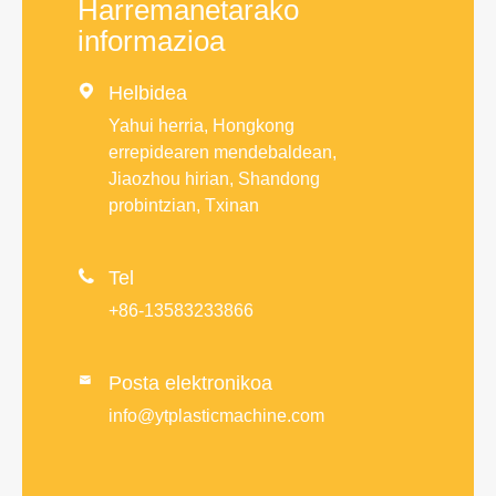
Harremanetarako
informazioa

Helbidea
Yahui herria, Hongkong
errepidearen mendebaldean,
Jiaozhou hirian, Shandong
probintzian, Txinan

Tel
+86-13583233866
Posta elektronikoa

info@ytplasticmachine.com