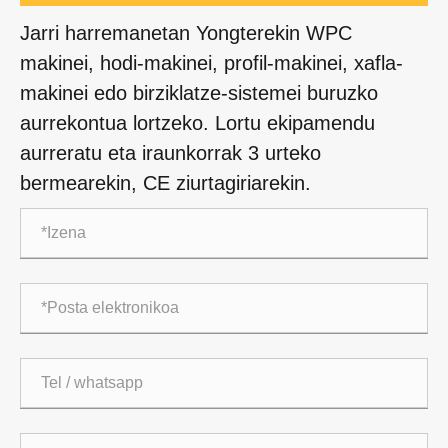
Jarri harremanetan Yongterekin WPC
makinei, hodi-makinei, profil-makinei, xafla-
makinei edo birziklatze-sistemei buruzko
aurrekontua lortzeko. Lortu ekipamendu
aurreratu eta iraunkorrak 3 urteko
bermearekin, CE ziurtagiriarekin.