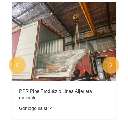


PPR Pipe Produkzio Linea Aljeriara
ontziratu
Gehiago ikusi >>